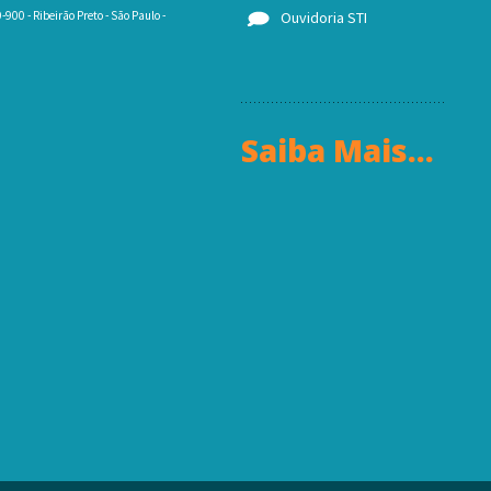
900 - Ribeirão Preto - São Paulo -
Ouvidoria STI
Saiba Mais...