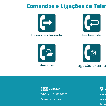
Comandos e Ligações de Tele
Desvio de chamada
Rechamada
Memória
Ligação externa
Contato
L
Telefone: (16)3315-3000
Aveni
Envie sua mensagem
Monte
Pedrei