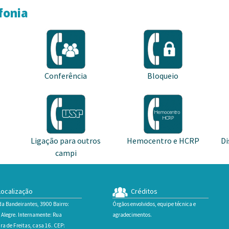
fonia
Conferência
Bloqueio
Ligação para outros
Hemocentro e HCRP
Di
campi
ocalização
Créditos
da Bandeirantes, 3900 Bairro:
Órgãos envolvidos, equipe técnica e
 Alegre. Internamente: Rua
agradecimentos.
ra de Freitas, casa 16. CEP: