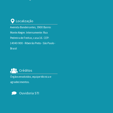
Localização
Avenida Bandeirantes, 3900 Bairro:
Monte Alegre. Internamente: Rua
Pedreira de Freitas, casa 16. CEP:
14040-900 - Ribeirão Preto - São Paulo -
Brasil
Créditos
Órgãos envolvidos, equipe técnica e
agradecimentos.
Ouvidoria STI