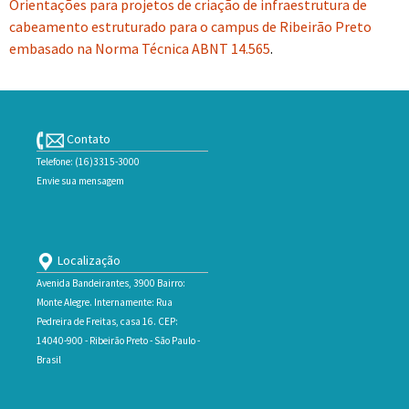
Orientações para projetos de criação de infraestrutura de
cabeamento estruturado para o campus de Ribeirão Preto
embasado na Norma Técnica ABNT 14.565
.
Contato
Telefone: (16)3315-3000
Envie sua mensagem
Localização
Avenida Bandeirantes, 3900 Bairro:
Monte Alegre. Internamente: Rua
Pedreira de Freitas, casa 16. CEP:
14040-900 - Ribeirão Preto - São Paulo -
Brasil