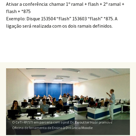
Ativar a conferência: chamar 1º ramal + flash + 2º ramal +
flash + *875
Exemplo: Disque 153504 “flash” 153603 “flash” *875. A
ligação será realizada com os dois ramais definidos.
O CeTI-RP/STI em parceria com o prof. Dr. Ewout ter Haar promove
Oficina de ferramenta de Ensino à Distância Moodle