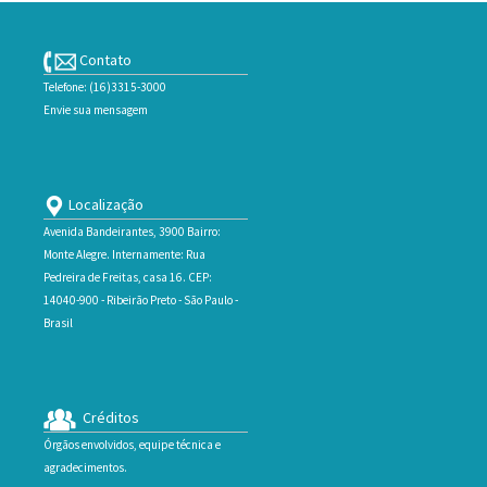
Contato
Telefone: (16)3315-3000
Envie sua mensagem
Localização
Avenida Bandeirantes, 3900 Bairro:
Monte Alegre. Internamente: Rua
Pedreira de Freitas, casa 16. CEP:
14040-900 - Ribeirão Preto - São Paulo -
Brasil
Créditos
Órgãos envolvidos, equipe técnica e
agradecimentos.