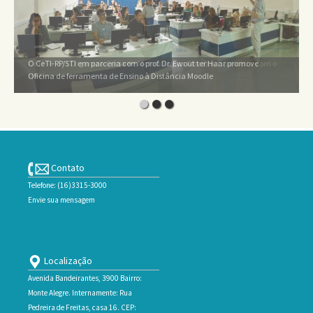
O CeTI-RP/STI em parceria com o prof. Dr. Ewout ter Haar promove
CeTI-RP/STI Organiza Curso de Metodologias Ativas em parceria com o
Oficina de ferramenta de Ensino à Distância Moodle
NPT
Contato
Telefone: (16)3315-3000
Envie sua mensagem
Localização
Avenida Bandeirantes, 3900 Bairro:
Monte Alegre. Internamente: Rua
Pedreira de Freitas, casa 16. CEP: