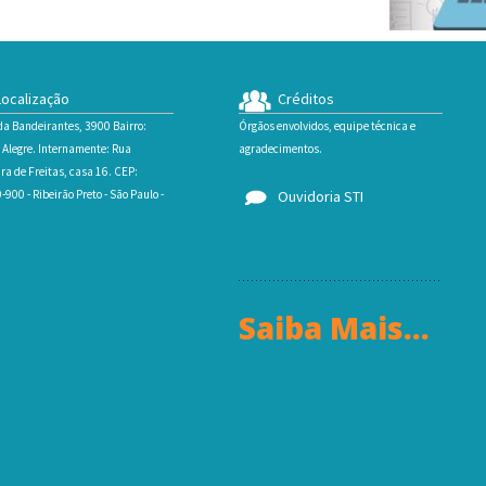
ocalização
Créditos
da Bandeirantes, 3900 Bairro:
Órgãos envolvidos, equipe técnica e
 Alegre. Internamente: Rua
agradecimentos.
ra de Freitas, casa 16. CEP:
900 - Ribeirão Preto - São Paulo -
Ouvidoria STI
Saiba Mais...