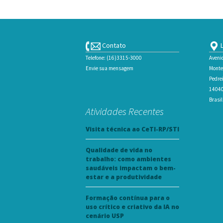
Contato
L
Telefone: (16)3315-3000
Aveni
Envie sua mensagem
Monte
Pedrei
14040-
Brasil
Atividades Recentes
Visita técnica ao CeTI-RP/STI
Qualidade de vida no
trabalho: como ambientes
saudáveis impactam o bem-
estar e a produtividade
Formação contínua para o
uso crítico e criativo da IA no
cenário USP