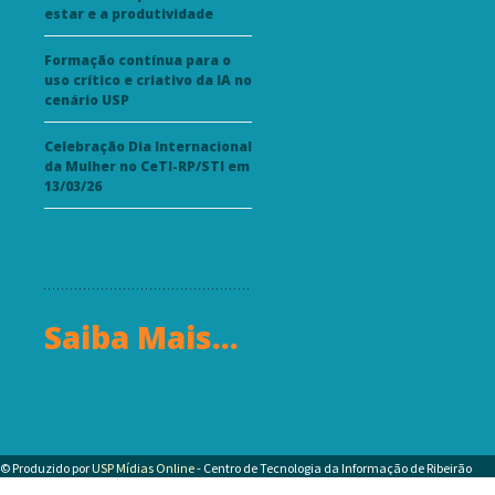
estar e a produtividade
Formação contínua para o
uso crítico e criativo da IA no
cenário USP
Celebração Dia Internacional
da Mulher no CeTI-RP/STI em
13/03/26
Saiba Mais...
© Produzido por
USP Mídias Online
- Centro de Tecnologia da Informação de Ribeirão
Preto