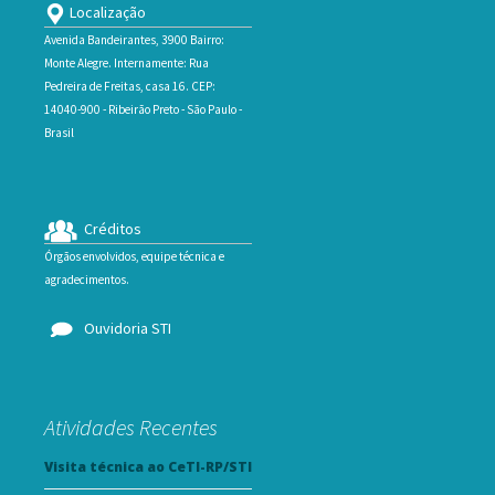
Localização
Avenida Bandeirantes, 3900 Bairro:
Monte Alegre. Internamente: Rua
Pedreira de Freitas, casa 16. CEP:
14040-900 - Ribeirão Preto - São Paulo -
Brasil
Créditos
Órgãos envolvidos, equipe técnica e
agradecimentos.
Ouvidoria STI
Atividades Recentes
Visita técnica ao CeTI-RP/STI