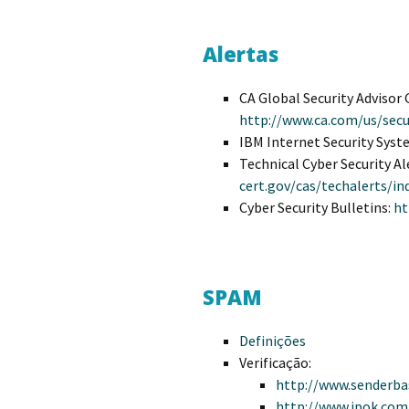
Alertas
CA Global Security Advisor 
http://www.ca.com/us/secur
IBM Internet Security Syst
Technical Cyber Security Al
cert.gov/cas/techalerts/in
Cyber Security Bulletins:
ht
SPAM
Definições
Verificação:
http://www.senderba
http://www.ipok.com