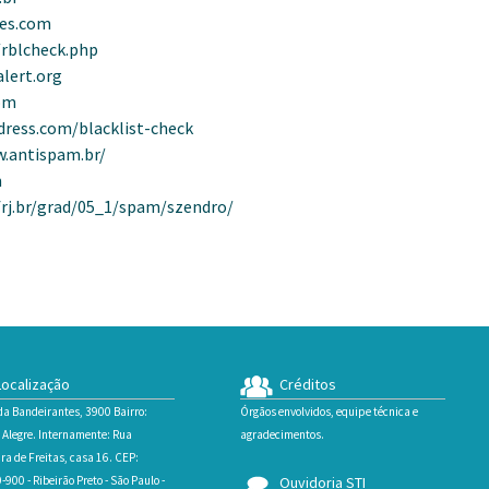
ies.com
rblcheck.php
alert.org
om
dress.com/blacklist-check
w.antispam.br/
m
rj.br/grad/05_1/spam/szendro/
ocalização
Créditos
da Bandeirantes, 3900 Bairro:
Órgãos envolvidos, equipe técnica e
 Alegre. Internamente: Rua
agradecimentos.
ra de Freitas, casa 16. CEP:
900 - Ribeirão Preto - São Paulo -
Ouvidoria STI