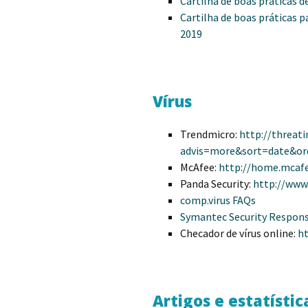
Cartilha de boas práticas d
Cartilha de boas práticas p
2019
Vírus
Trendmicro:
http://threati
advis=more&sort=date&or
McAfee:
http://home.mcafe
Panda Security:
http://www
comp.virus FAQs
Symantec Security Respon
Checador de vírus online:
ht
Artigos e estatístic