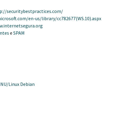
p://securitybestpractices.com/
icrosoft.com/en-us/library/cc782677(WS.10).aspx
w.internetsegura.org
entes
e
SPAM
GNU/Linux Debian