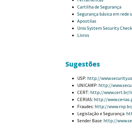
Cartilha de Segurança
Segurança básica em rede 
Apostilas
Unix System Security Check
Livros
Sugestões
USP:
http://www.security.u
UNICAMP:
http://www.secur
CERT:
http://www.cert.br/l
CERIAS:
http://www.cerias.
Fraudes:
http://www.rnp.br
Legislação e Segurança:
ht
Sender Base:
http://www.se