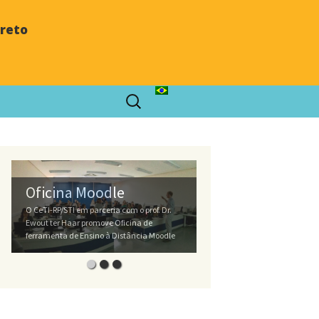
Preto
Oficina Moodle
O CeTI-RP/STI em parceria com o prof. Dr.
Ewout ter Haar promove Oficina de
ferramenta de Ensino à Distância Moodle