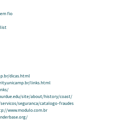
sem fio
list
sp.br/dicas.html
ity.unicamp.br/links.html
inks/
purdue.edu/site/about/history/coast/
/servicos/seguranca/catalogo-fraudes
tp://www.modulo.com.br
nderbase.org/