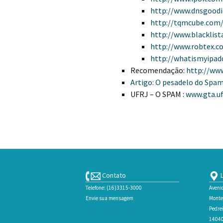
http://www.dnsgood
http://tqmcube.com/
http://www.blacklist
http://www.robtex.c
http://whatismyipad
Recomendação:
http://ww
Artigo: O pesadelo do Spa
UFRJ – O SPAM :
www.gta.uf
Contato
L
Telefone: (16)3315-3000
Aveni
Envie sua mensagem
Monte
Pedrei
14040-