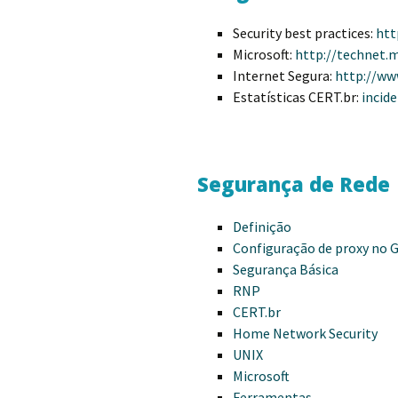
Security best practices:
htt
Microsoft:
http://technet.m
Internet Segura:
http://ww
Estatísticas CERT.br:
incid
Segurança de Rede
Definição
Configuração de proxy no 
Segurança Básica
RNP
CERT.br
Home Network Security
UNIX
Microsoft
Ferramentas