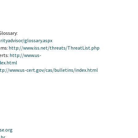
Glossary:
ityadvisor/glossary.aspx
ems:
http://www.iss.net/threats/ThreatList.php
erts:
http://www.us-
dex.html
tp://www.us-cert.gov/cas/bulletins/index.html
se.org
.br