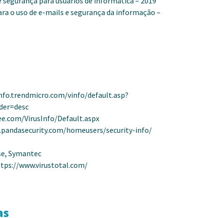
e segurança para usuários de informática – 2019
ara o uso de e-mails e segurança da informação –
nfo.trendmicro.com/vinfo/default.asp?
der=desc
e.com/VirusInfo/Default.aspx
.pandasecurity.com/homeusers/security-info/
se, Symantec
tps://www.virustotal.com/
as