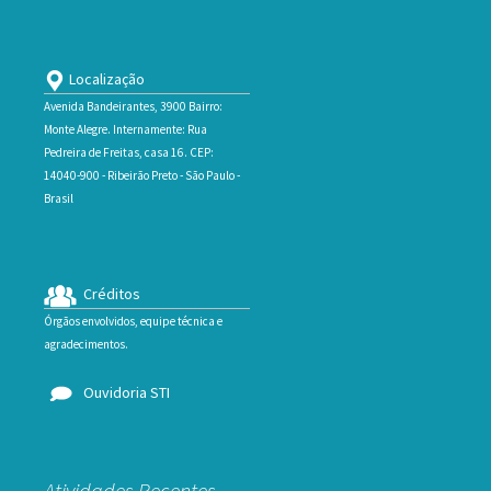
Localização
Avenida Bandeirantes, 3900 Bairro:
Monte Alegre. Internamente: Rua
Pedreira de Freitas, casa 16. CEP:
14040-900 - Ribeirão Preto - São Paulo -
Brasil
Créditos
Órgãos envolvidos, equipe técnica e
agradecimentos.
Ouvidoria STI
Atividades Recentes