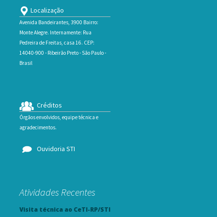
Localização
Avenida Bandeirantes, 3900 Bairro:
Monte Alegre. Internamente: Rua
Pedreira de Freitas, casa 16. CEP:
14040-900 - Ribeirão Preto - São Paulo -
Brasil
Créditos
Órgãos envolvidos, equipe técnica e
agradecimentos.
Ouvidoria STI
Atividades Recentes
Visita técnica ao CeTI-RP/STI